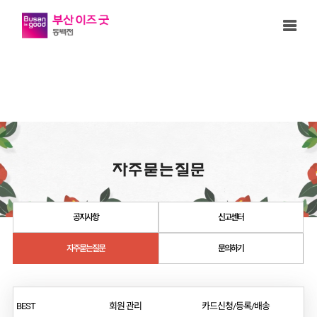
부산이즈 굿 동백전
자주묻는질문
공지사항
신고센터
자주묻는질문
문의하기
BEST
회원 관리
카드신청/등록/배송